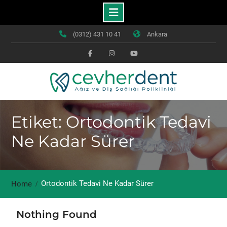
Skip
(0312) 431 10 41
Ankara
to
content
Facebook
Instagram
Youtube
Etiket: Ortodontik Tedavi
Ne Kadar Sürer
Ortodontik Tedavi Ne Kadar Sürer
Home
Nothing Found