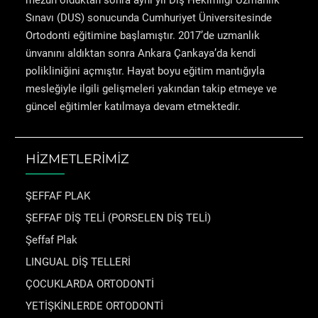
mezun olduktan sonra aynı yıl Diş Hekimliği Uzmanlık
Sınavı (DUS) sonucunda Cumhuriyet Üniversitesinde
Ortodonti eğitimine başlamıştır. 2017’de uzmanlık
ünvanını aldıktan sonra Ankara Çankaya’da kendi
polikliniğini açmıştır. Hayat boyu eğitim mantığıyla
mesleğiyle ilgili gelişmeleri yakından takip etmeye ve
güncel eğitimler katılmaya devam etmektedir.
HİZMETLERİMİZ
ŞEFFAF PLAK
ŞEFFAF DİŞ TELİ (PORSELEN DİŞ TELİ)
Şeffaf Plak
LINGUAL DİŞ TELLERİ
ÇOCUKLARDA ORTODONTİ
YETİŞKİNLERDE ORTODONTİ