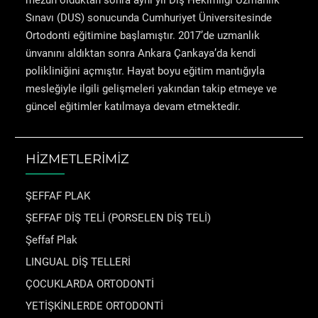
mezun olduktan sonra aynı yıl Diş Hekimliği Uzmanlık
Sınavı (DUS) sonucunda Cumhuriyet Üniversitesinde
Ortodonti eğitimine başlamıştır. 2017’de uzmanlık
ünvanını aldıktan sonra Ankara Çankaya’da kendi
polikliniğini açmıştır. Hayat boyu eğitim mantığıyla
mesleğiyle ilgili gelişmeleri yakından takip etmeye ve
güncel eğitimler katılmaya devam etmektedir.
HİZMETLERİMİZ
ŞEFFAF PLAK
ŞEFFAF DİŞ TELİ (PORSELEN DİŞ TELİ)
Şeffaf Plak
LINGUAL DİŞ TELLERİ
ÇOCUKLARDA ORTODONTİ
YETİŞKİNLERDE ORTODONTİ