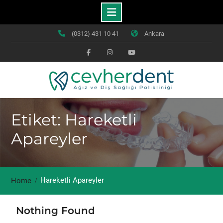
Skip
(0312) 431 10 41
Ankara
to
content
Facebook
Instagram
Youtube
Etiket: Hareketli
Apareyler
Hareketli Apareyler
Home
Nothing Found