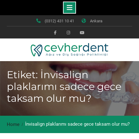
Skip
(0312) 431 10 41
Ankara
to
content
Facebook
Instagram
Youtube
Etiket: İnvisalign
plaklarımı sadece gece
taksam olur mu?
İnvisalign plaklarımı sadece gece taksam olur mu?
Home