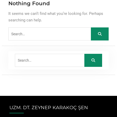
Nothing Found
It seems we can’t find what you’re looking for. Perhaps
searching can help.
Search
for:
Search
for:
UZM. DT. ZEYNEP KARAKOÇ ŞEN