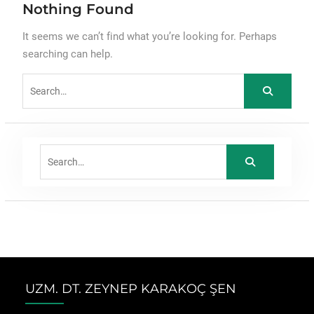
Nothing Found
It seems we can’t find what you’re looking for. Perhaps
searching can help.
Search
for:
Search
for:
UZM. DT. ZEYNEP KARAKOÇ ŞEN