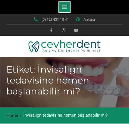
Skip
(0312) 431 10 41
Ankara
to
content
Facebook
Instagram
Youtube
Etiket: İnvisalign
tedavisine hemen
başlanabilir mi?
İnvisalign tedavisine hemen başlanabilir mi?
Home