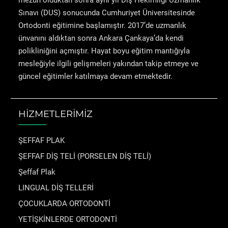
mezun olduktan sonra aynı yıl Diş Hekimliği Uzmanlık
Sınavı (DUS) sonucunda Cumhuriyet Üniversitesinde
Ortodonti eğitimine başlamıştır. 2017’de uzmanlık
ünvanını aldıktan sonra Ankara Çankaya’da kendi
polikliniğini açmıştır. Hayat boyu eğitim mantığıyla
mesleğiyle ilgili gelişmeleri yakından takip etmeye ve
güncel eğitimler katılmaya devam etmektedir.
HİZMETLERİMİZ
ŞEFFAF PLAK
ŞEFFAF DİŞ TELİ (PORSELEN DİŞ TELİ)
Şeffaf Plak
LINGUAL DİŞ TELLERİ
ÇOCUKLARDA ORTODONTİ
YETİŞKİNLERDE ORTODONTİ