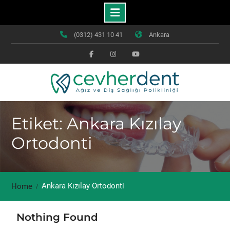
Skip
(0312) 431 10 41
Ankara
to
content
Facebook
Instagram
Youtube
Etiket: Ankara Kızılay
Ortodonti
Ankara Kızılay Ortodonti
Home
Nothing Found