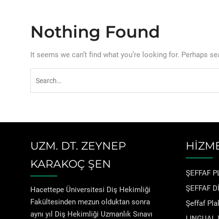
Nothing Found
It seems we can’t find what you’re looking for. Perhaps se
Search
for:
UZM. DT. ZEYNEP
HİZM
KARAKOÇ ŞEN
ŞEFFAF P
ŞEFFAF Dİ
Hacettepe Üniversitesi Diş Hekimliği
Fakültesinden mezun olduktan sonra
Şeffaf Pla
aynı yıl Diş Hekimliği Uzmanlık Sınavı
LINGUAL 