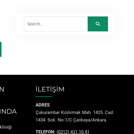
Search
for:
İN
İLETİŞİM
ADRES
INDA
Çukurambar Kızılırmak Mah. 1425. Cad.
1434. Sok. No:1/C Çankaya/Ankara
liniği
TELEFON:
(0312) 431 10 41