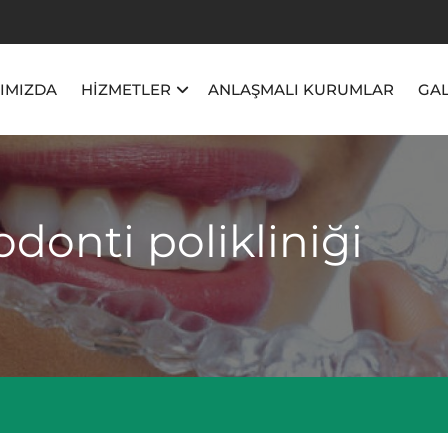
IMIZDA
HİZMETLER
ANLAŞMALI KURUMLAR
GAL
odonti polikliniği