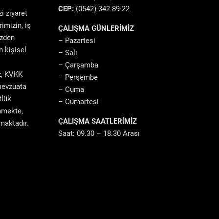
CEP:
(0542) 342 89 22
zi ziyaret
rimizin, iş
ÇALIŞMA GÜNLERİMİZ
izden
– Pazartesi
n kişisel
– Salı
– Çarşamba
iz, KVKK
– Perşembe
mevzuata
– Cuma
tlük
– Cumartesi
enmekte,
ÇALIŞMA SAATLERİMİZ
maktadır.
Saat: 09.30 – 18.30 Arası