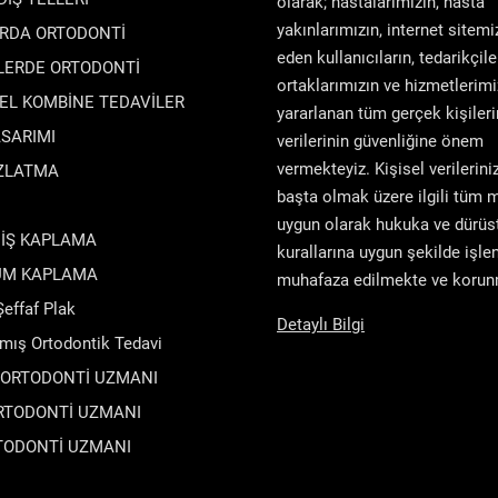
olarak; hastalarımızın, hasta
yakınlarımızın, internet sitemi
RDA ORTODONTİ
eden kullanıcıların, tedarikçile
LERDE ORTODONTİ
ortaklarımızın ve hizmetlerim
ZEL KOMBİNE TEDAVİLER
yararlanan tüm gerçek kişileri
SARIMI
verilerinin güvenliğine önem
vermekteyiz. Kişisel verilerin
AZLATMA
başta olmak üzere ilgili tüm 
uygun olarak hukuka ve dürüs
DİŞ KAPLAMA
kurallarına uygun şekilde işl
UM KAPLAMA
muhafaza edilmekte ve korun
ffaf Plak
Detaylı Bilgi
lmış Ortodontik Tedavi
 ORTODONTİ UZMANI
RTODONTİ UZMANI
TODONTİ UZMANI