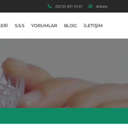
(0312) 431 10 41
Ankara
ERİ
S.S.S
YORUMLAR
BLOG
İLETİŞİM