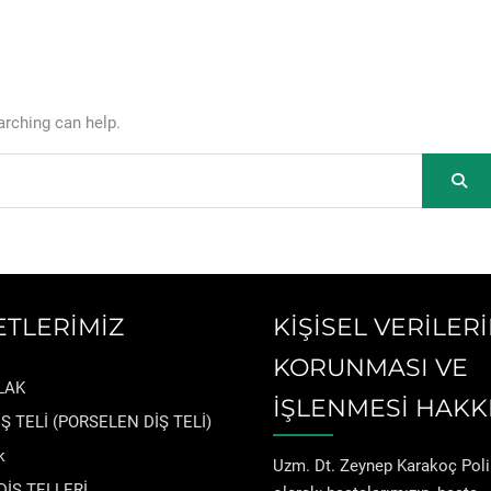
arching can help.
ETLERİMİZ
KİŞİSEL VERİLER
KORUNMASI VE
LAK
İŞLENMESİ HAKK
Ş TELİ (PORSELEN DİŞ TELİ)
k
Uzm. Dt. Zeynep Karakoç Polik
DİŞ TELLERİ