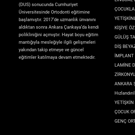
(DUS) sonucunda Cumhuriyet
ÇOCUKLA
Üniversitesinde Ortodonti eğitimine
YETİŞKİN
başlamıştır. 2017’de uzmanlık ünvanını
aldıktan sonra Ankara Çankaya’da kendi
KİŞİYE Ö
polikliniğini açmıştır. Hayat boyu eğitim
GÜLÜŞ TA
mantığıyla mesleğiyle ilgili gelişmeleri
DİŞ BEY
yakından takip etmeye ve güncel
İMPLANT
eğitimler katılmaya devam etmektedir.
LAMİNE 
ZİRKONY
ANKARA Şe
Hızlandırı
YETİŞKİN
ÇOCUK O
GENÇ OR