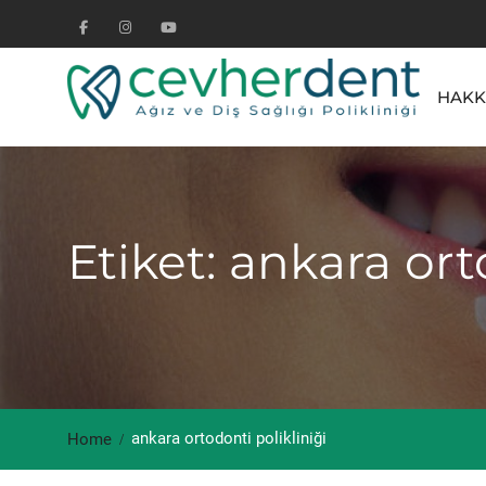
Skip
to
Facebook
Instagram
Youtube
content
HAKK
Etiket: ankara ort
ankara ortodonti polikliniği
Home