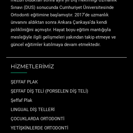
mezun olduktan sonra aynı yıl Diş Hekimliği Uzmanlık
Sınavı (DUS) sonucunda Cumhuriyet Üniversitesinde
Ortodonti eğitimine başlamıştır. 2017’de uzmanlık
ünvanını aldıktan sonra Ankara Çankaya’da kendi
polikliniğini açmıştır. Hayat boyu eğitim mantığıyla
mesleğiyle ilgili gelişmeleri yakından takip etmeye ve
güncel eğitimler katılmaya devam etmektedir.
HİZMETLERİMİZ
ŞEFFAF PLAK
ŞEFFAF DİŞ TELİ (PORSELEN DİŞ TELİ)
Şeffaf Plak
LINGUAL DİŞ TELLERİ
ÇOCUKLARDA ORTODONTİ
YETİŞKİNLERDE ORTODONTİ