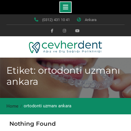
Skip
(0312) 431 10 41
Ankara
to
content
Facebook
Instagram
Youtube
Etiket: ortodonti uzmanı
ankara
ortodonti uzmanı ankara
Home
Nothing Found