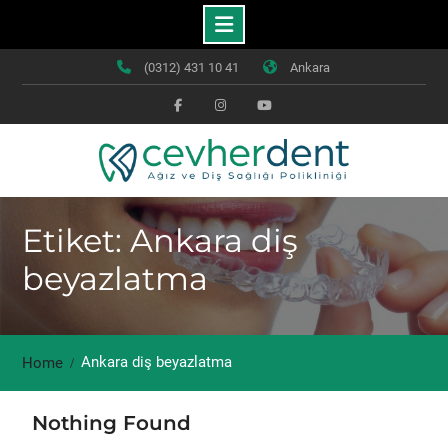
Skip
(0312) 431 10 41
Ankara
to
content
Facebook
Instagram
Youtube
Etiket: Ankara diş
beyazlatma
Ankara diş beyazlatma
Home
Nothing Found