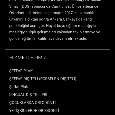
mezun olduktan sonra aynı yıl Diş Hekimliği Uzmanlık
Sınavı (DUS) sonucunda Cumhuriyet Üniversitesinde
Ortodonti eğitimine başlamıştır. 2017’de uzmanlık
ünvanını aldıktan sonra Ankara Çankaya’da kendi
polikliniğini açmıştır. Hayat boyu eğitim mantığıyla
mesleğiyle ilgili gelişmeleri yakından takip etmeye ve
güncel eğitimler katılmaya devam etmektedir.
HİZMETLERİMİZ
ŞEFFAF PLAK
ŞEFFAF DİŞ TELİ (PORSELEN DİŞ TELİ)
Şeffaf Plak
LINGUAL DİŞ TELLERİ
ÇOCUKLARDA ORTODONTİ
YETİŞKİNLERDE ORTODONTİ