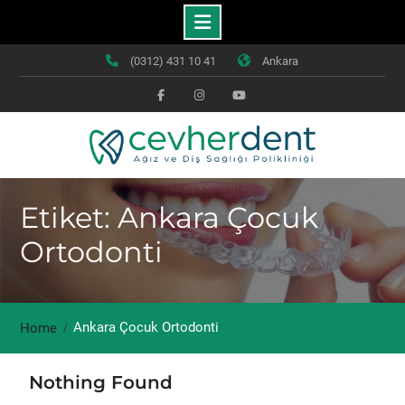
Skip
(0312) 431 10 41
Ankara
to
content
Facebook
Instagram
Youtube
Etiket: Ankara Çocuk
Ortodonti
Ankara Çocuk Ortodonti
Home
Nothing Found