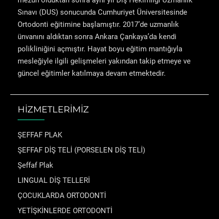
mezun olduktan sonra aynı yıl Diş Hekimliği Uzmanlık
Sınavı (DUS) sonucunda Cumhuriyet Üniversitesinde
Ortodonti eğitimine başlamıştır. 2017’de uzmanlık
ünvanını aldıktan sonra Ankara Çankaya’da kendi
polikliniğini açmıştır. Hayat boyu eğitim mantığıyla
mesleğiyle ilgili gelişmeleri yakından takip etmeye ve
güncel eğitimler katılmaya devam etmektedir.
HİZMETLERİMİZ
ŞEFFAF PLAK
ŞEFFAF DİŞ TELİ (PORSELEN DİŞ TELİ)
Şeffaf Plak
LINGUAL DİŞ TELLERİ
ÇOCUKLARDA ORTODONTİ
YETİŞKİNLERDE ORTODONTİ