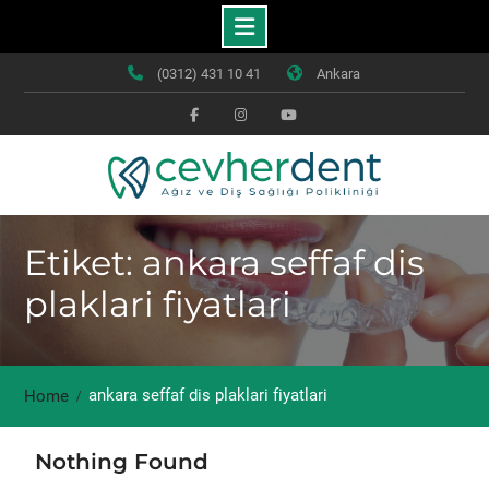
Skip
(0312) 431 10 41
Ankara
to
content
Facebook
Instagram
Youtube
Etiket: ankara seffaf dis
plaklari fiyatlari
ankara seffaf dis plaklari fiyatlari
Home
Nothing Found