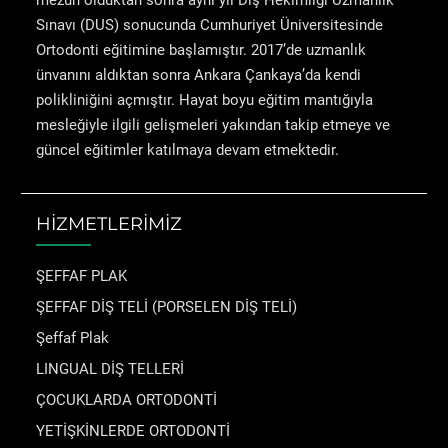
mezun olduktan sonra aynı yıl Diş Hekimliği Uzmanlık
Sınavı (DUS) sonucunda Cumhuriyet Üniversitesinde
Ortodonti eğitimine başlamıştır. 2017’de uzmanlık
ünvanını aldıktan sonra Ankara Çankaya’da kendi
polikliniğini açmıştır. Hayat boyu eğitim mantığıyla
mesleğiyle ilgili gelişmeleri yakından takip etmeye ve
güncel eğitimler katılmaya devam etmektedir.
HİZMETLERİMİZ
ŞEFFAF PLAK
ŞEFFAF DİŞ TELİ (PORSELEN DİŞ TELİ)
Şeffaf Plak
LINGUAL DİŞ TELLERİ
ÇOCUKLARDA ORTODONTİ
YETİŞKİNLERDE ORTODONTİ