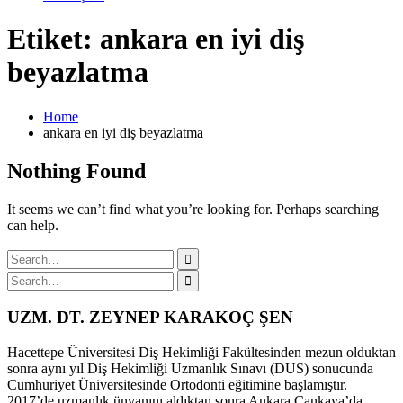
Etiket: ankara en iyi diş
beyazlatma
Home
ankara en iyi diş beyazlatma
Nothing Found
It seems we can’t find what you’re looking for. Perhaps searching
can help.
Search
for:
Search
for:
UZM. DT. ZEYNEP KARAKOÇ ŞEN
Hacettepe Üniversitesi Diş Hekimliği Fakültesinden mezun olduktan
sonra aynı yıl Diş Hekimliği Uzmanlık Sınavı (DUS) sonucunda
Cumhuriyet Üniversitesinde Ortodonti eğitimine başlamıştır.
2017’de uzmanlık ünvanını aldıktan sonra Ankara Çankaya’da