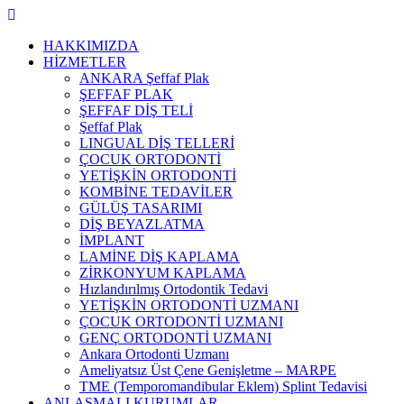
Skip
to
HAKKIMIZDA
content
HİZMETLER
ANKARA Şeffaf Plak
ŞEFFAF PLAK
ŞEFFAF DİŞ TELİ
Şeffaf Plak
LINGUAL DİŞ TELLERİ
ÇOCUK ORTODONTİ
YETİŞKİN ORTODONTİ
KOMBİNE TEDAVİLER
GÜLÜŞ TASARIMI
DİŞ BEYAZLATMA
İMPLANT
LAMİNE DİŞ KAPLAMA
ZİRKONYUM KAPLAMA
Hızlandırılmış Ortodontik Tedavi
YETİŞKİN ORTODONTİ UZMANI
ÇOCUK ORTODONTİ UZMANI
GENÇ ORTODONTİ UZMANI
Ankara Ortodonti Uzmanı
Ameliyatsız Üst Çene Genişletme – MARPE
TME (Temporomandibular Eklem) Splint Tedavisi
ANLAŞMALI KURUMLAR