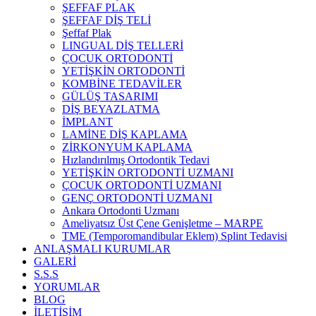
ŞEFFAF PLAK
ŞEFFAF DİŞ TELİ
Şeffaf Plak
LINGUAL DİŞ TELLERİ
ÇOCUK ORTODONTİ
YETİŞKİN ORTODONTİ
KOMBİNE TEDAVİLER
GÜLÜŞ TASARIMI
DİŞ BEYAZLATMA
İMPLANT
LAMİNE DİŞ KAPLAMA
ZİRKONYUM KAPLAMA
Hızlandırılmış Ortodontik Tedavi
YETİŞKİN ORTODONTİ UZMANI
ÇOCUK ORTODONTİ UZMANI
GENÇ ORTODONTİ UZMANI
Ankara Ortodonti Uzmanı
Ameliyatsız Üst Çene Genişletme – MARPE
TME (Temporomandibular Eklem) Splint Tedavisi
ANLAŞMALI KURUMLAR
GALERİ
S.S.S
YORUMLAR
BLOG
İLETİŞİM