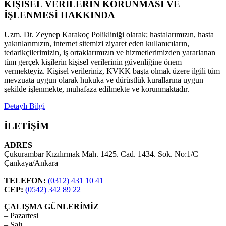
KİŞİSEL VERİLERİN KORUNMASI VE
İŞLENMESİ HAKKINDA
Uzm. Dt. Zeynep Karakoç Polikliniği olarak; hastalarımızın, hasta
yakınlarımızın, internet sitemizi ziyaret eden kullanıcıların,
tedarikçilerimizin, iş ortaklarımızın ve hizmetlerimizden yararlanan
tüm gerçek kişilerin kişisel verilerinin güvenliğine önem
vermekteyiz. Kişisel verileriniz, KVKK başta olmak üzere ilgili tüm
mevzuata uygun olarak hukuka ve dürüstlük kurallarına uygun
şekilde işlenmekte, muhafaza edilmekte ve korunmaktadır.
Detaylı Bilgi
İLETİŞİM
ADRES
Çukurambar Kızılırmak Mah. 1425. Cad. 1434. Sok. No:1/C
Çankaya/Ankara
TELEFON:
(0312) 431 10 41
CEP:
(0542) 342 89 22
ÇALIŞMA GÜNLERİMİZ
– Pazartesi
– Salı